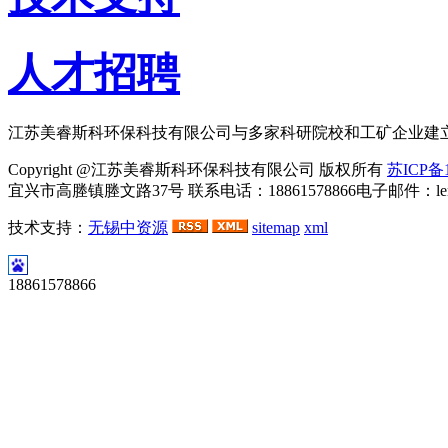
人才招聘
江苏美睿斯科环保科技有限公司与多家科研院校和工矿企业建
Copyright @江苏美睿斯科环保科技有限公司 版权所有
苏ICP备1
宜兴市高塍镇塍文路37号 联系电话：18861578866电子邮件：lemei
技术支持：
无锡中资源
sitemap
xml
河
18861578866
北
永
乐
胶
带
有
限