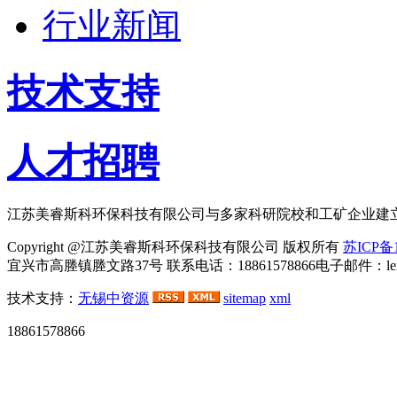
行业新闻
技术支持
人才招聘
江苏美睿斯科环保科技有限公司与多家科研院校和工矿企业建
Copyright @江苏美睿斯科环保科技有限公司 版权所有
苏ICP备1
宜兴市高塍镇塍文路37号 联系电话：18861578866电子邮件：lemei
技术支持：
无锡中资源
sitemap
xml
河
18861578866
北
永
乐