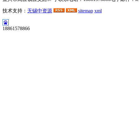
技术支持：
无锡中资源
sitemap
xml
河
18861578866
北
永
乐
胶
带
有
限
公
司
永
乐
电
工
胶
带
永