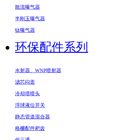
散流曝气器
半刚玉曝气器
钛曝气器
环保配件系列
水射器、WNP喷射器
滤芯闷盖
冷却塔喷头
浮球液位开关
静态管道混合器
格栅配件耙齿
代三通