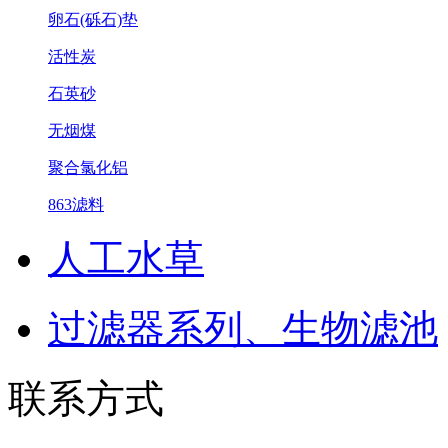
卵石(砾石)垫
活性炭
石英砂
无烟煤
聚合氯化铝
863滤料
人工水草
过滤器系列、生物滤池
联系方式