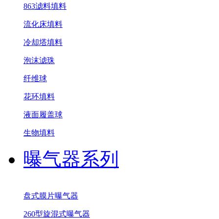
863滤料填料
流化床填料
冷却塔填料
泡沫滤珠
纤维球
花环填料
液面履盖球
生物填料
曝气器系列
盘式膜片曝气器
260型旋混式曝气器