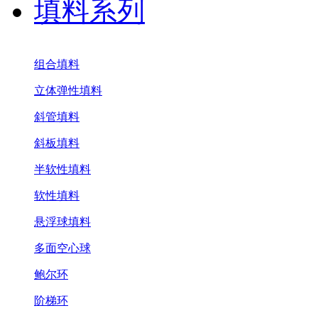
填料系列
组合填料
立体弹性填料
斜管填料
斜板填料
半软性填料
软性填料
悬浮球填料
多面空心球
鲍尔环
阶梯环