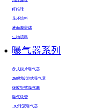
纤维球
花环填料
液面履盖球
生物填料
曝气器系列
盘式膜片曝气器
260型旋混式曝气器
橡胶管式曝气器
曝气软管
192球冠曝气器