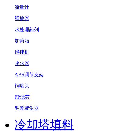
流量计
释放器
水处理药剂
加药箱
搅拌机
收水器
ABS调节支架
铜喷头
PP滤芯
毛发聚集器
冷却塔填料