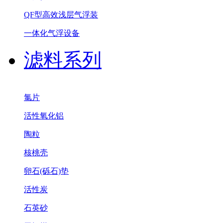
QF型高效浅层气浮装
一体化气浮设备
滤料系列
氯片
活性氧化铝
陶粒
核桃壳
卵石(砾石)垫
活性炭
石英砂