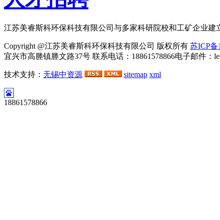
江苏美睿斯科环保科技有限公司与多家科研院校和工矿企业建
Copyright @江苏美睿斯科环保科技有限公司 版权所有
苏ICP备1
宜兴市高塍镇塍文路37号 联系电话：18861578866电子邮件：lemei
技术支持：
无锡中资源
sitemap
xml
河
18861578866
北
永
乐
胶
带
有
限
公
司
永
乐