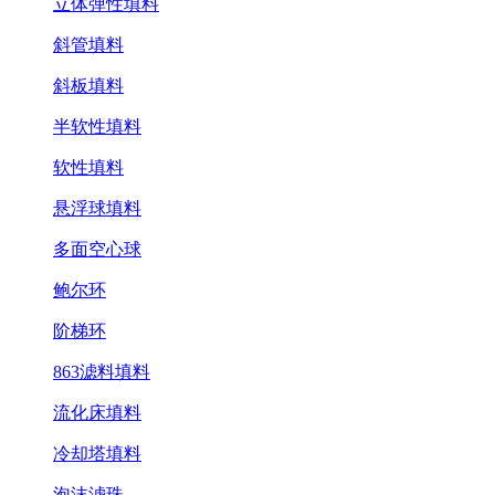
立体弹性填料
斜管填料
斜板填料
半软性填料
软性填料
悬浮球填料
多面空心球
鲍尔环
阶梯环
863滤料填料
流化床填料
冷却塔填料
泡沫滤珠