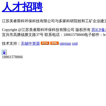
人才招聘
江苏美睿斯科环保科技有限公司与多家科研院校和工矿企业建
Copyright @江苏美睿斯科环保科技有限公司 版权所有
苏ICP备1
宜兴市高塍镇塍文路37号 联系电话：18861578866电子邮件：lemei
技术支持：
无锡中资源
sitemap
xml
河
18861578866
北
永
乐
胶
带
有
限
公
司