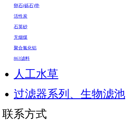
卵石(砾石)垫
活性炭
石英砂
无烟煤
聚合氯化铝
863滤料
人工水草
过滤器系列、生物滤池
联系方式