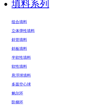
填料系列
组合填料
立体弹性填料
斜管填料
斜板填料
半软性填料
软性填料
悬浮球填料
多面空心球
鲍尔环
阶梯环