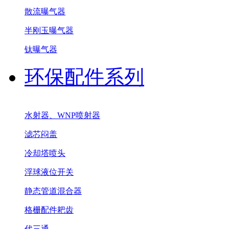
散流曝气器
半刚玉曝气器
钛曝气器
环保配件系列
水射器、WNP喷射器
滤芯闷盖
冷却塔喷头
浮球液位开关
静态管道混合器
格栅配件耙齿
代三通