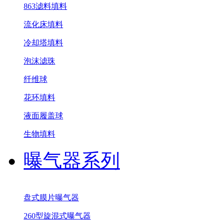
863滤料填料
流化床填料
冷却塔填料
泡沫滤珠
纤维球
花环填料
液面履盖球
生物填料
曝气器系列
盘式膜片曝气器
260型旋混式曝气器