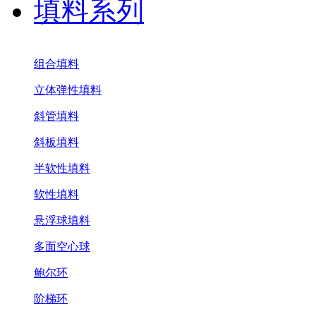
填料系列
组合填料
立体弹性填料
斜管填料
斜板填料
半软性填料
软性填料
悬浮球填料
多面空心球
鲍尔环
阶梯环