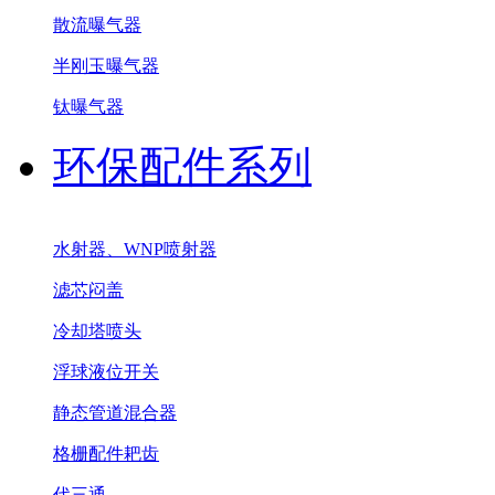
散流曝气器
半刚玉曝气器
钛曝气器
环保配件系列
水射器、WNP喷射器
滤芯闷盖
冷却塔喷头
浮球液位开关
静态管道混合器
格栅配件耙齿
代三通