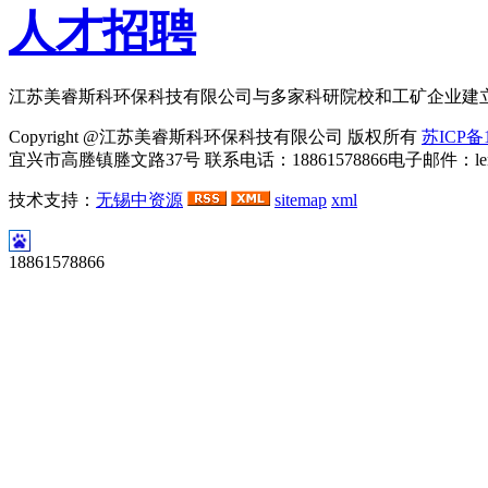
人才招聘
江苏美睿斯科环保科技有限公司与多家科研院校和工矿企业建
Copyright @江苏美睿斯科环保科技有限公司 版权所有
苏ICP备1
宜兴市高塍镇塍文路37号 联系电话：18861578866电子邮件：lemei
技术支持：
无锡中资源
sitemap
xml
河
18861578866
北
永
乐
胶
带
有
限
公
司