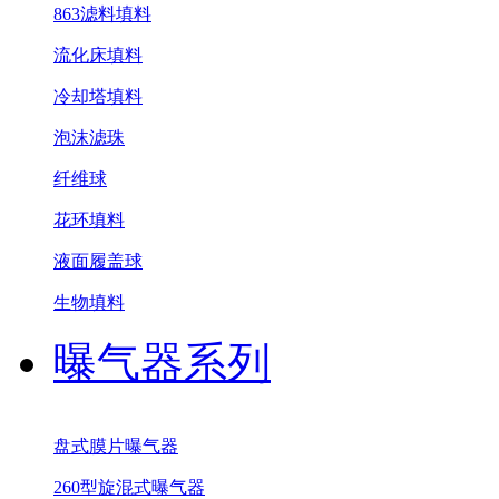
863滤料填料
流化床填料
冷却塔填料
泡沫滤珠
纤维球
花环填料
液面履盖球
生物填料
曝气器系列
盘式膜片曝气器
260型旋混式曝气器