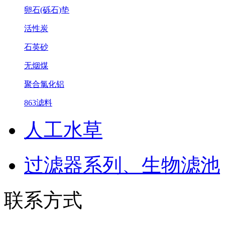
卵石(砾石)垫
活性炭
石英砂
无烟煤
聚合氯化铝
863滤料
人工水草
过滤器系列、生物滤池
联系方式