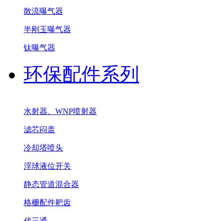
散流曝气器
半刚玉曝气器
钛曝气器
环保配件系列
水射器、WNP喷射器
滤芯闷盖
冷却塔喷头
浮球液位开关
静态管道混合器
格栅配件耙齿
代三通