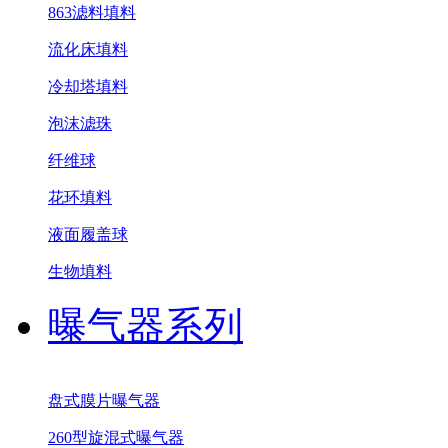
863滤料填料
流化床填料
冷却塔填料
泡沫滤珠
纤维球
花环填料
液面履盖球
生物填料
曝气器系列
盘式膜片曝气器
260型旋混式曝气器