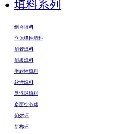
填料系列
组合填料
立体弹性填料
斜管填料
斜板填料
半软性填料
软性填料
悬浮球填料
多面空心球
鲍尔环
阶梯环