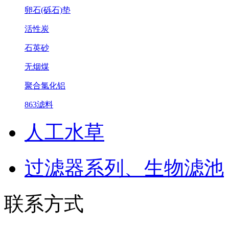
卵石(砾石)垫
活性炭
石英砂
无烟煤
聚合氯化铝
863滤料
人工水草
过滤器系列、生物滤池
联系方式