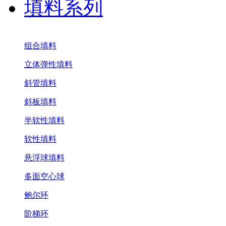
填料系列
组合填料
立体弹性填料
斜管填料
斜板填料
半软性填料
软性填料
悬浮球填料
多面空心球
鲍尔环
阶梯环