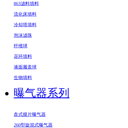
863滤料填料
流化床填料
冷却塔填料
泡沫滤珠
纤维球
花环填料
液面履盖球
生物填料
曝气器系列
盘式膜片曝气器
260型旋混式曝气器