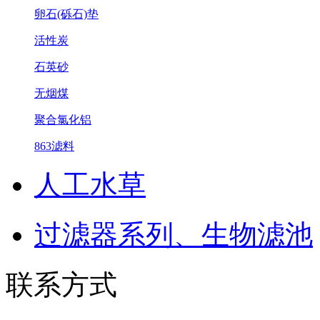
卵石(砾石)垫
活性炭
石英砂
无烟煤
聚合氯化铝
863滤料
人工水草
过滤器系列、生物滤池
联系方式