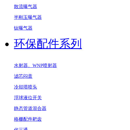
散流曝气器
半刚玉曝气器
钛曝气器
环保配件系列
水射器、WNP喷射器
滤芯闷盖
冷却塔喷头
浮球液位开关
静态管道混合器
格栅配件耙齿
代三通